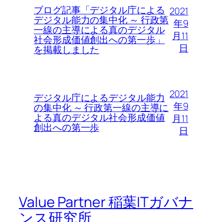
ブログ記事「デジタル庁による
2021
デジタル能力の集中化 ～ 行政第
年9
一線の主導による真のデジタル
月11
社会形成価値創出への第一歩」
日
を掲載しました
2021
デジタル庁によるデジタル能力
年9
の集中化 ～ 行政第一線の主導に
よる真のデジタル社会形成価値
月11
創出への第一歩
日
Value Partner 稲葉ITガバナ
ンス研究所