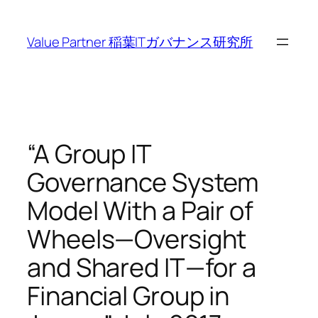
内
容
Value Partner 稲葉ITガバナンス研究所
を
ス
キ
ッ
プ
“A Group IT
Governance System
Model With a Pair of
Wheels—Oversight
and Shared IT—for a
Financial Group in