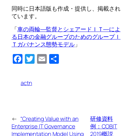
同時に日本語版も作成・提供し、掲載され
ています。
「
車の両輪―監督とシェアードＩＴ―によ
る日本の金融グループのためのグループＩ
Ｔガバナンス態勢モデル
」
Facebook
Twitter
Email
共
有
actn
←
“Creating Value with an
研修資料
Enterprise IT Governance
例：COBIT
Implementation Model Using
2019概説