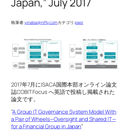
Japan,” July 2017
執筆者:
y.inaba@nifty.com
カテゴリ:
papr
2017年7月にISACA国際本部オンライン論文
誌COBIT Focus へ英語で投稿し掲載された
論文です。
”
A Group IT Governance System Model With
a Pair of Wheels—Oversight and Shared IT—
for a Financial Group in Japan
”