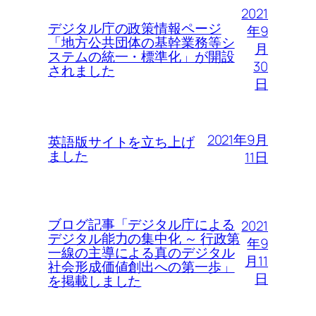
2021
デジタル庁の政策情報ページ
年9
「地方公共団体の基幹業務等シ
月
ステムの統一・標準化」が開設
30
されました
日
2021年9月
英語版サイトを立ち上げ
ました
11日
ブログ記事「デジタル庁による
2021
デジタル能力の集中化 ～ 行政第
年9
一線の主導による真のデジタル
月11
社会形成価値創出への第一歩」
日
を掲載しました