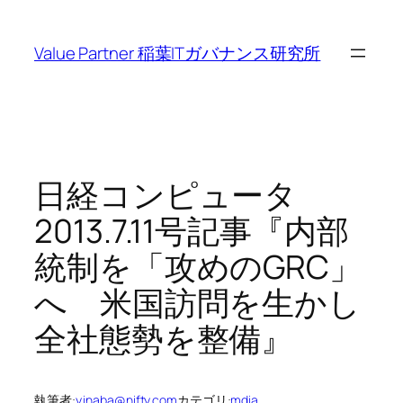
内
容
Value Partner 稲葉ITガバナンス研究所
を
ス
キ
ッ
プ
日経コンピュータ
2013.7.11号記事『内部
統制を「攻めのGRC」
へ 米国訪問を生かし
全社態勢を整備』
執筆者:
y.inaba@nifty.com
カテゴリ:
mdia