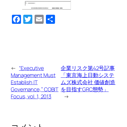
Facebook
Twitter
Email
共
有
←
“Executive
企業リスク第42号記事
Management Must
「東京海上日動システ
Establish IT
ムズ株式会社 価値創造
Governance,” COBIT
を目指すGRC態勢」
Focus, vol. 1, 2013
→